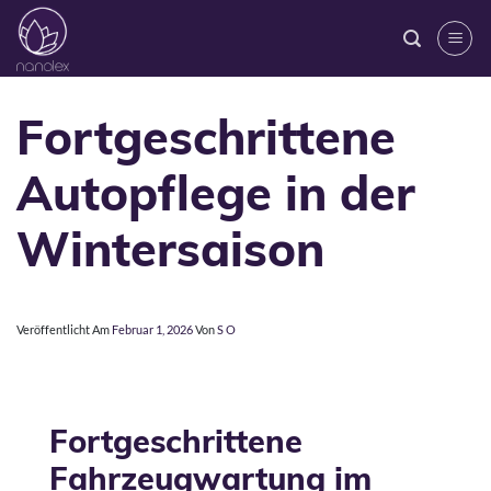
Zum
Inhalt
springen
Fortgeschrittene
Autopflege in der
Wintersaison
Veröffentlicht Am
Februar 1, 2026
Von
S O
Fortgeschrittene
Fahrzeugwartung im