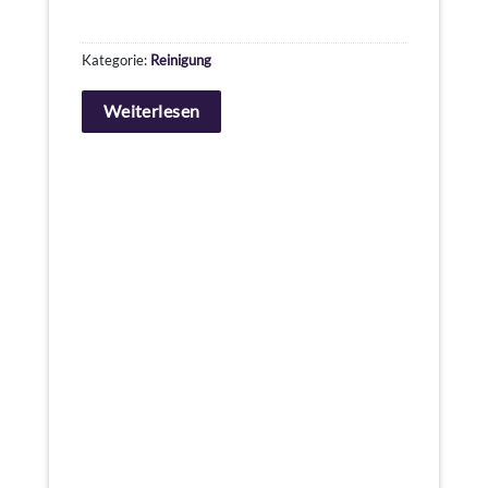
Kategorie:
Reinigung
Weiterlesen
N
V