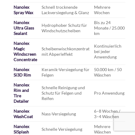
Nanolex
Schnell trocknende
Mehrere
Spray Wax
Lackversiegelung & Glanz
Wochen
Nanolex
Bis zu 24
Hydrophober Schutz für
Ultra Glass
Monate / 25.000
Windschutzscheiben
Sealant
km
Nanolex
Kontinuierlich
Magic
Scheibenwischkonzentrat
bei jeder
Windscreen
mit Abperleffekt
Anwendung
Concentrate
Nanolex
Keramik-Versiegelung für
50.000 km / 50
Si3D Rim
Felgen
Wäschen
Nanolex
Schnelle Reinigung und
Rim and
Schutz für Felgen und
Pro Anwendung
Tire
Reifen
Detailer
Nanolex
6–8 Wochen /
Nass-Versiegelung
WashCoat
3–4 Wäschen
Nanolex
Mehrere
Schnelle Versiegelung
SiSplash
Wäschen